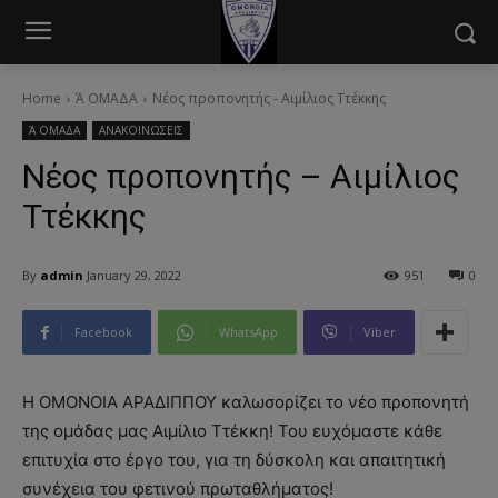
modal-check
Home
Ά ΟΜΑΔΑ
Νέος προπονητής - Αιμίλιος Ττέκκης
Ά ΟΜΑΔΑ
ΑΝΑΚΟΙΝΩΣΕΙΣ
Νέος προπονητής – Αιμίλιος
Ττέκκης
By
admin
January 29, 2022
951
0
Facebook
WhatsApp
Viber
Η ΟΜΟΝΟΙΑ ΑΡΑΔΙΠΠΟΥ καλωσορίζει το νέο προπονητή
της ομάδας μας Αιμίλιο Ττέκκη! Του ευχόμαστε κάθε
επιτυχία στο έργο του, για τη δύσκολη και απαιτητική
συνέχεια του φετινού πρωταθλήματος!