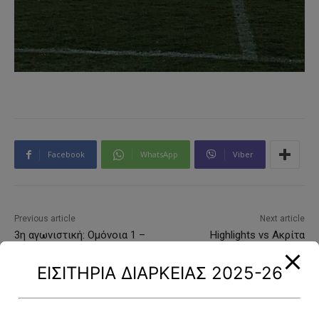
Facebook
WhatsApp
Viber
Previous article
Next article
3η αγωνιστική: Ομόνοια 1 –
Highlights vs Ακρίτα
3 Ακρίτας (Φωτορεπορτάζ)
Χλώρακας
ΕΙΣΙΤΗΡΙΑ ΔΙΑΡΚΕΙΑΣ 2025-26