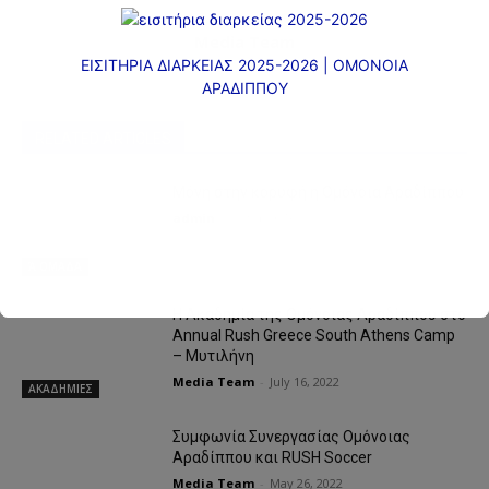
Media Team
ΕΙΣΙΤΗΡΙΑ ΔΙΑΡΚΕΙΑΣ 2025-2026 | ΟΜΟΝΟΙΑ
ΑΡΑΔΙΠΠΟΥ
RELATED ARTICLES
Μόνη στην κορυφή η Ομόνοια Αραδίππου
admin
-
October 16, 2022
Ά ΟΜΑΔΑ
Η Ακαδημία της Ομόνοιας Αραδίππου στο
Annual Rush Greece South Athens Camp
– Μυτιλήνη
Media Team
-
July 16, 2022
ΑΚΑΔΗΜΙΕΣ
Συμφωνία Συνεργασίας Ομόνοιας
Αραδίππου και RUSH Soccer
Media Team
-
May 26, 2022